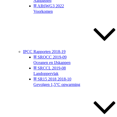
Aanpassen
⩸ AR6WG3 2022
Voorkomen
͘IPCC Rapporten 2018-19
⩸ SROCC 2019-09
Oceanen en IJskappen
⩸ SRCCL 2019-08
Landoppervlak
⩸ SR15 2018 2018-10
Gevolgen 1,5°C opwarming