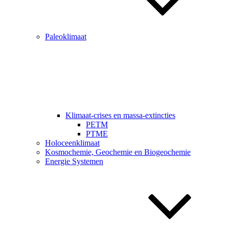
͘͘Paleoklimaat
͘͘Klimaat-crises en massa-extincties
PETM
PTME
͘͘Holoceenklimaat
Kosmochemie, Geochemie en Biogeochemie
Energie Systemen