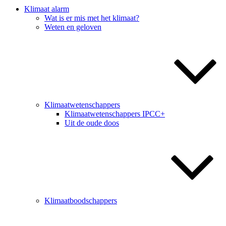
͘͘͘Klimaat alarm
͘͘͘Wat is er mis met het klimaat?
͘͘͘Weten en geloven
͘͘͘Klimaatwetenschappers
͘͘͘Klimaatwetenschappers IPCC+
͘͘͘Uit de oude doos
͘͘͘Klimaatboodschappers