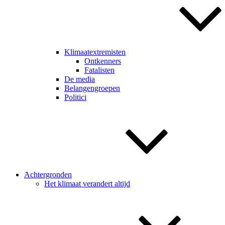
͘͘͘Klimaatextremisten
͘͘͘Ontkenners
͘͘͘Fatalisten
͘͘͘De media
͘͘͘Belangengroepen
͘͘͘Politici
͘͘Achtergronden
͘͘Het klimaat verandert altijd