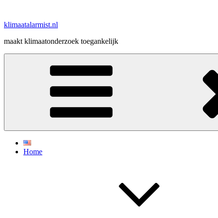
Ga
naar
klimaatalarmist.nl
de
inhoud
maakt klimaatonderzoek toegankelijk
Home