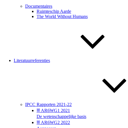
Documentaires
Ruimteschip Aarde
The World Without Humans
͘Literatuurreferenties
͘IPCC Rapporten 2021-22
⩸ AR6WG1 2021
De wetenschappelijke basis
⩸ AR6WG2 2022