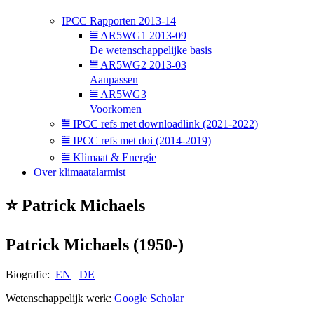
͘IPCC Rapporten 2013-14
⩸ AR5WG1 2013-09
De wetenschappelijke basis
⩸ AR5WG2 2013-03
Aanpassen
⩸ AR5WG3
Voorkomen
⩸ IPCC refs met downloadlink (2021-2022)
⩸ IPCC refs met doi (2014-2019)
⩸ Klimaat & Energie
Over klimaatalarmist
⭐ Patrick Michaels
Patrick Michaels (1950-)
Biografie:
EN
DE
Wetenschappelijk werk:
Google Scholar